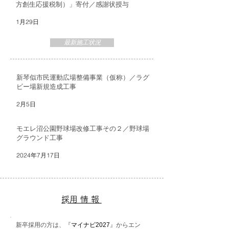
方創生応援税制）」寄付／感謝状授与
1月29日
最新施工状況
新琴似市民運動広場整備事業（仮称）／ラグ
ビー場新規造成工事
2月5日
モエレ沼公園野球場改修工事その２／野球場
グラウンド工事
2024年7月17日
​採用情報
新卒採用の方は、
『
マイナビ2027
』からエン