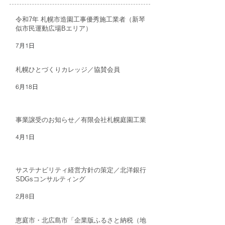
令和7年 札幌市造園工事優秀施工業者（新琴
似市民運動広場Bエリア）
7月1日
札幌ひとづくりカレッジ／協賛会員
6月18日
事業譲受のお知らせ／有限会社札幌庭園工業
4月1日
サステナビリティ経営方針の策定／北洋銀行
SDGsコンサルティング
2月8日
恵庭市・北広島市「企業版ふるさと納税（地