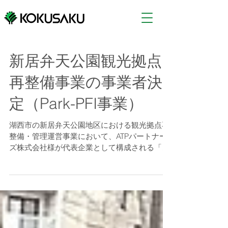
新居弁天公園観光拠点
再整備事業の事業者決
定（Park-PFI事業）
湖西市の新居弁天公園地区における観光拠点再
整備・管理運営事業において、ATPパートナー
ズ株式会社様が代表企業として構成される「新
居弁天公園観光促進共同体」がプロポーザル方
式で選定されました。 当社は「新居弁天公園観
光促進共同体」のコンソーシアムに参画をさせ
て頂いており、恵庭...