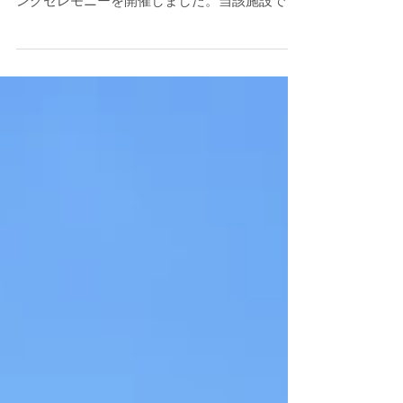
恵庭ふるさと公園Park-PFI事業による飲食施設
「Park in café sourire(スゥリール)」のオープニ
ングセレモニーを開催しました。当該施設で
は、北海道文教大学様とレシピの共同開発した
スープカレーの提供や、公園の利活用を推進す
るイベントの企画実施を予定してお...