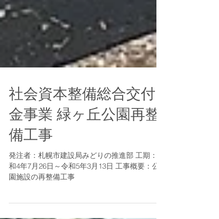
社会資本整備総合交付
金事業 緑ヶ丘公園再整
備工事
発注者：札幌市建設局みどりの推進部 工期：令
和4年7月26日～令和5年3月13日 工事概要：公
園施設の再整備工事